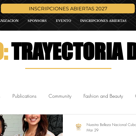
INSCRIPCIONES ABIERTAS 2027
ANIZACION
SPONSORS
EVENTO
INSCRIPCIONES ABIERTAS
O:
TRAYECTORIA D
s
Publications
Community
Fashion and Beauty
de
Media
Press Release
Sponsor Promo
Intern
Nuestra Belleza Nacional Cub
Mar 29