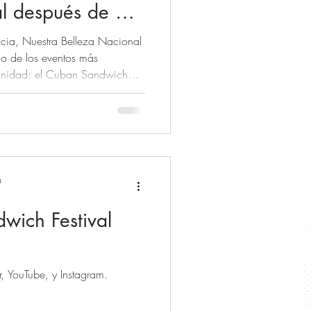
al después de 3
cia, Nuestra Belleza Nacional
o de los eventos más
unidad: el Cuban Sandwich
entro no solo marca un
a organización, sino también
la tradición y la unión que nos
 esta ocasión, contaremos con
stras actuales reinas: Miss
a
wich Festival
, YouTube, y Instagram.