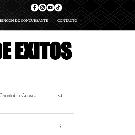
RINCON DE CONCURSANTE
CONTACTO
E EXITOS
Charitable Causes
ational Pageants
a