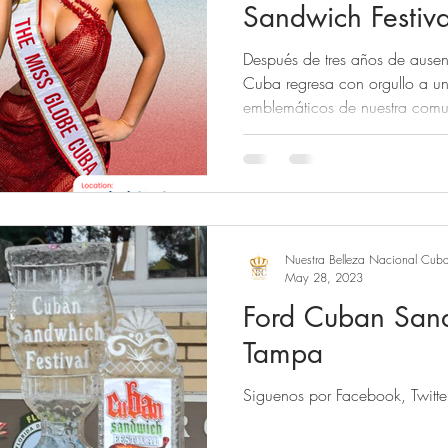
Sandwich Festiv
años
Después de tres años de ausen
Cuba regresa con orgullo a un
emblemáticos de nuestra com
Festival. Este esperado reencu
momento especial para nuestr
una celebración de la cultura, 
caracteriza como cubanos. En
la distinguida presencia de nue
Earth Cuba 2025 , Rachel
Nuestra Belleza Nacional Cub
May 28, 2023
Ford Cuban Sand
Tampa
Siguenos por Facebook, Twitter