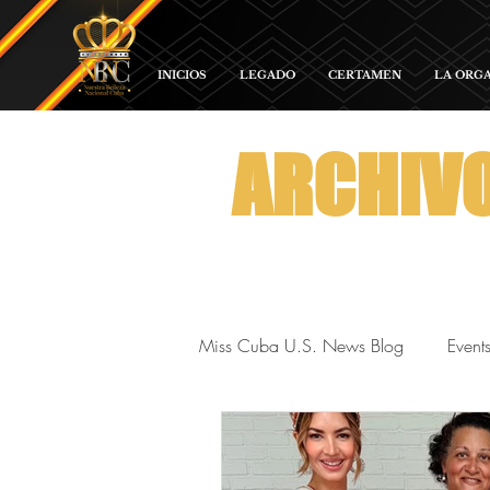
INICIOS
LEGADO
CERTAMEN
LA ORG
ARCHIV
Miss Cuba U.S. News Blog
Event
Red Carpet and Galas
Para