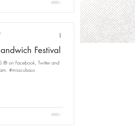
a
andwich Festival
.® on Facebook, Twitter and
gram. #misscubaus