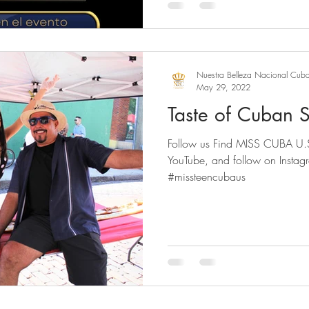
Nuestra Belleza Nacional Cub
May 29, 2022
Taste of Cuban S
Follow us Find MISS CUBA U.S
YouTube, and follow on Insta
#missteencubaus