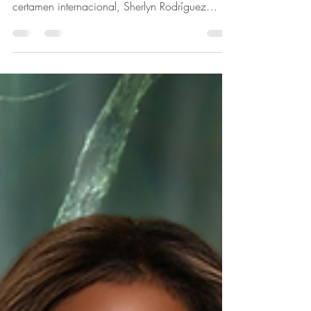
Haciendo historia como la primera
representante de Cuba en competir en este
certamen internacional, Sherlyn Rodríguez
ofreció una actuación sobresaliente que captó
la atención de jueces y público por igual. Su
participación a lo largo de la competencia se
destacó por su elegancia, confianza y fuerte
sentido de propósito. Desde la competencia
preliminar hasta la Gran Final, Sherlyn brilló en
cada segmento, incluyendo World Showcase,
Fashion, Formal Wear, Traditional Attire, Na