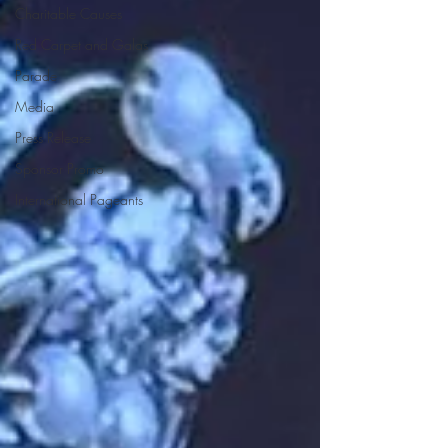
Charitable Causes
Red Carpet and Galas
Parade
Media
Press Release
Sponsor Promo
International Pageants