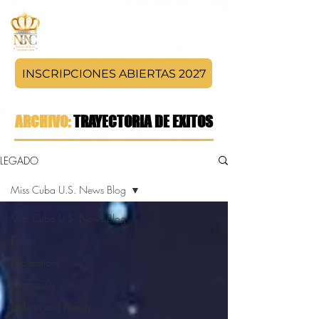
INSCRIPCIONES ABIERTAS 2027
ARCHIVO:
TRAYECTORIA DE EXITOS
LEGADO
Miss Cuba U.S. News Blog
Miss Cuba U.S. News Blog
Events
Publications
Community
Fashion and Beauty