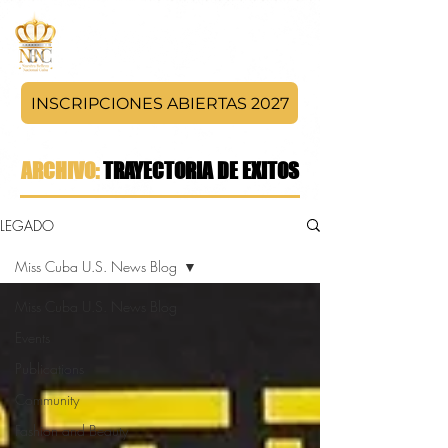
INSCRIPCIONES ABIERTAS 2027
ARCHIVO:
TRAYECTORIA DE EXITOS
LEGADO
Miss Cuba U.S. News Blog
Miss Cuba U.S. News Blog
Events
Publications
Community
Fashion and Beauty