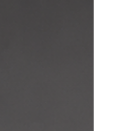
Brickell The Miss Globe Cuba 2026, ALejandra
Alegre, apoyando la coronacion de Mister
Global Cuba 2025 realizado en La Scala
Miami de Brickell Siguenos Nuestra Belleza
Nacional Cuba™ on Facebook, YouTube, y
Instagram.