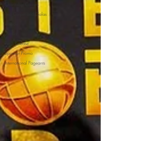
Charitable Causes
Red Carpet and Galas
Parade
Media
Press Release
Sponsor Promo
International Pageants