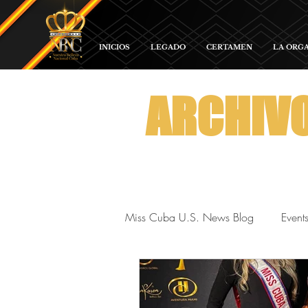
INICIOS
LEGADO
CERTAMEN
LA ORG
ARCHIV
Miss Cuba U.S. News Blog
Event
Red Carpet and Galas
Para