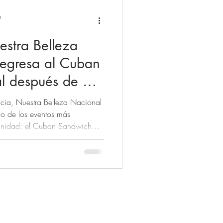
a
estra Belleza
egresa al Cuban
al después de 3
cia, Nuestra Belleza Nacional
o de los eventos más
unidad: el Cuban Sandwich
entro no solo marca un
a organización, sino también
la tradición y la unión que nos
 esta ocasión, contaremos con
stras actuales reinas: Miss