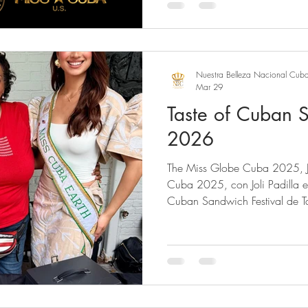
Princesas (4-12 años). Todas l
corona y banda oficial. Esta es
experiencia NBNC y participa
fotos y eventos culturales. Si
Cuba™ en Fa
Nuestra Belleza Nacional Cub
Mar 29
Taste of Cuban S
2026
The Miss Globe Cuba 2025, Je
Cuba 2025, con Joli Padilla en
Cuban Sandwich Festival de Tampa
Belleza Nacional Cuba® on Facebook ,
Instagram.