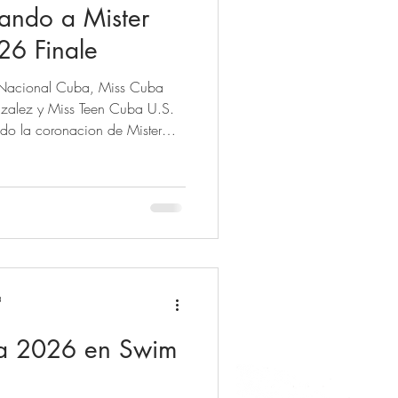
ando a Mister
26 Finale
a Nacional Cuba, Miss Cuba
alez y Miss Teen Cuba U.S.
o la coronacion de Mister
n La Scala Miami de Brickell
Lejandra Alegre, apoyando la
 Cuba 2025 realizado en La
nos Nuestra Belleza Nacional
 y Instagram.
a
a 2026 en Swim