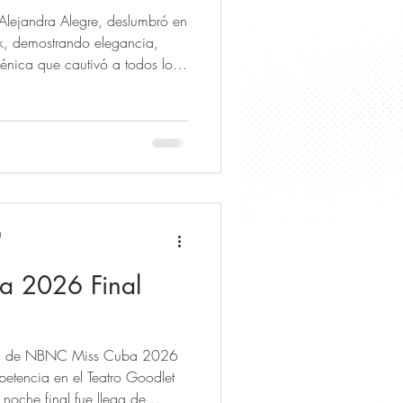
lejandra Alegre, deslumbró en
k, demostrando elegancia,
énica que cautivó a todos los
rgullo la belleza y el talento
 brilló en cada paso,
istinción el título de Miss
 las redes Nuestra Belleza
 YouTube, and Instagram.
a
 2026 Final
amen de NBNC Miss Cuba 2026
mpetencia en el Teatro Goodlet
 noche final fue llega de