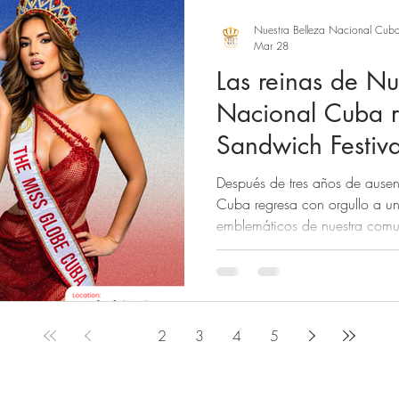
Nuestra Belleza Nacional Cub
Mar 28
Las reinas de Nu
Nacional Cuba r
Sandwich Festiv
años
Después de tres años de ausen
Cuba regresa con orgullo a un
emblemáticos de nuestra com
Festival. Este esperado reencu
momento especial para nuestr
una celebración de la cultura, 
caracteriza como cubanos. En
la distinguida presencia de nue
1
2
3
4
5
Earth Cuba 2025 , Rachel