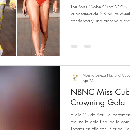
The Miss Globe Cuba 2026, A
la pasarela de SIB Swim Wee
confianza y una presencia esc
asistentes. Representando con o
de la mujer cubana, Alejandra
reafirmando por qué porta con d
Globe Cuba 2026. Siguenos en
Nacional Cuba™ on Facebook,
Nuestra Belleza Nacional Cub
Apr 25
NBNC Miss Cuba
Crowning Gala
El dia 25 de Abril, el cert
realizo la gala final de la co
Theater en Hialeah, Florida. La