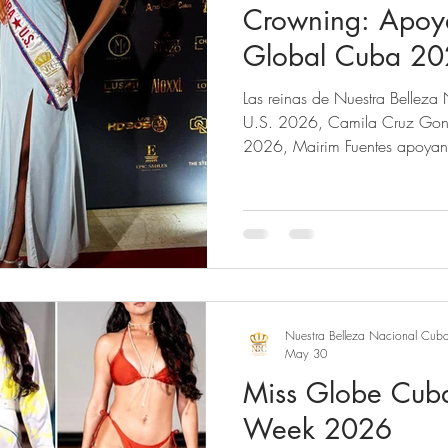
Crowning: Apoy
Global Cuba 20
Las reinas de Nuestra Bellez
U.S. 2026, Camila Cruz Gonz
2026, Mairim Fuentes apoyand
Global Cuba 2026 realizado e
The Miss Globe Cuba 2026, A
coronacion de Mister Global
Scala Miami de Brickell Sigue
Cuba™ on Facebook, YouTube,
Nuestra Belleza Nacional Cub
May 30
Miss Globe Cub
Week 2026