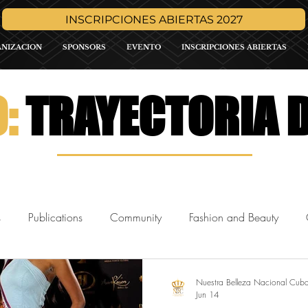
INSCRIPCIONES ABIERTAS 2027
ANIZACION
SPONSORS
EVENTO
INSCRIPCIONES ABIERTAS
O:
TRAYECTORIA D
s
Publications
Community
Fashion and Beauty
de
Media
Press Release
Sponsor Promo
Intern
Nuestra Belleza Nacional Cub
Jun 14