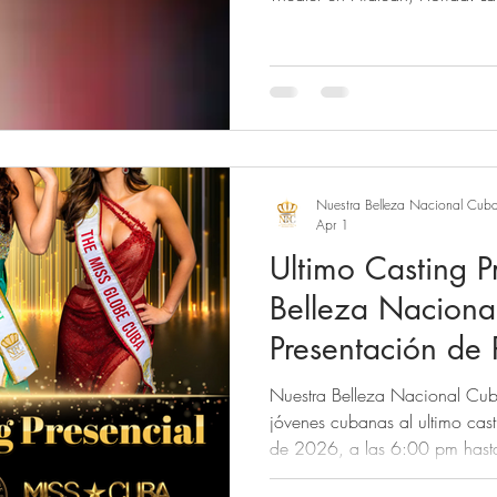
Alegria del publico cumbertie
mas importante de la comunid
Unidos. On April 25th, the 
2026 held the final gala of th
Theater in Hialeah, Florida. Th
the audience becoming o
Nuestra Belleza Nacional Cub
Apr 1
Ultimo Casting P
Belleza Nacion
Presentación de
Nuestra Belleza Nacional Cub
jóvenes cubanas al ultimo casti
de 2026, a las 6:00 pm hast
Models. Buscamos a nuestras 