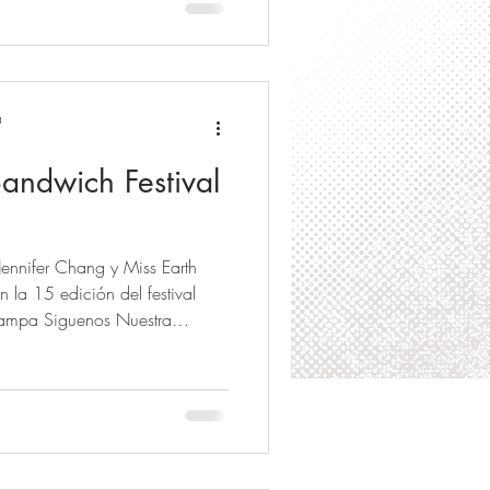
as Pequeñas Princesas recibirán
 tu oportunidad de vivir la
r en formación, sesiones de
guenos Nuestra Belleza Nacional
a
andwich Festival
nnifer Chang y Miss Earth
 la 15 edición del festival
 Siguenos Nuestra
 YouTube , and