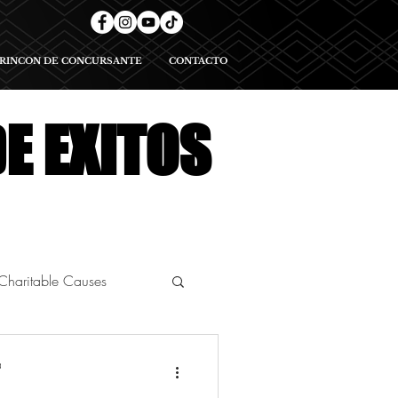
RINCON DE CONCURSANTE
CONTACTO
E EXITOS
Charitable Causes
ational Pageants
a