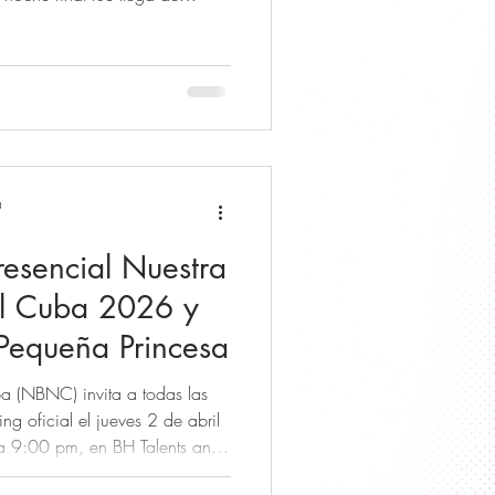
ndose en uno de los eventos
ad Cubana en los Estados
pageant of NBNC Miss Cuba
e competition at the Goodlet
e final night was the Joy from
a
resencial Nuestra
al Cuba 2026 y
 Pequeña Princesa
a (NBNC) invita a todas las
ng oficial el jueves 2 de abril
a 9:00 pm, en BH Talents and
próximas Reinas y Pequeñas