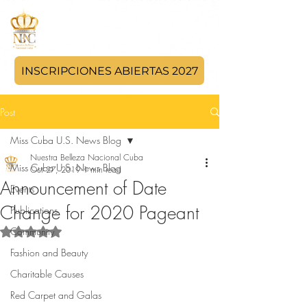
INSCRIPCIONES ABIERTAS 2027
Post
Miss Cuba U.S. News Blog
Nuestra Belleza Nacional Cuba
Miss Cuba U.S. News Blog
Oct 27, 2019
1 min read
Announcement of Date
Events
Change for 2020 Pageant
Publications
Community
Rated NaN out of 5 stars.
Fashion and Beauty
Charitable Causes
Red Carpet and Galas