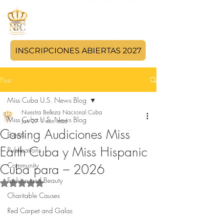
INSCRIPCIONES ABIERTAS 2027
Post
Miss Cuba U.S. News Blog
Nuestra Belleza Nacional Cuba
Miss Cuba U.S. News Blog
Jan 27
1 min read
Casting Audiciones Miss
Events
Earth Cuba y Miss Hispanic
Publications
Community
Cuba para – 2026
Fashion and Beauty
Rated NaN out of 5 stars.
Charitable Causes
Red Carpet and Galas