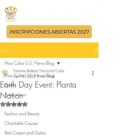
INSCRIPCIONES ABIERTAS 2027
Post
Miss Cuba U.S. News Blog
Nuestra Belleza Nacional Cuba
Miss Cuba U.S. News Blog
Apr 19, 2025
1 min read
Earth Day Event: Planta
Events
Nation
Publications
Community
Rated NaN out of 5 stars.
Fashion and Beauty
Charitable Causes
Red Carpet and Galas