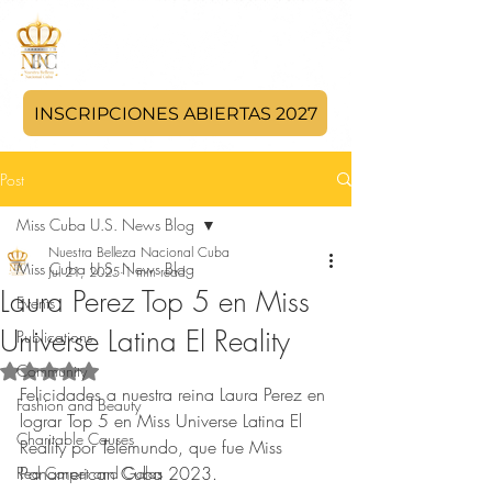
INSCRIPCIONES ABIERTAS 2027
Post
Miss Cuba U.S. News Blog
Nuestra Belleza Nacional Cuba
Miss Cuba U.S. News Blog
Jul 21, 2025
1 min read
Laura Perez Top 5 en Miss
Events
Universe Latina El Reality
Publications
Community
Rated NaN out of 5 stars.
Felicidades a nuestra reina Laura Perez en 
Fashion and Beauty
lograr Top 5 en Miss Universe Latina El 
Charitable Causes
Reality por Telemundo, que fue Miss 
Panamerican Cuba 2023. 
Red Carpet and Galas