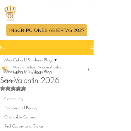
INSCRIPCIONES ABIERTAS 2027
Post
Miss Cuba U.S. News Blog
Nuestra Belleza Nacional Cuba
Miss Cuba U.S. News Blog
Feb 13
1 min read
San Valentin 2026
Events
Rated NaN out of 5 stars.
Publications
Community
Fashion and Beauty
Charitable Causes
Red Carpet and Galas