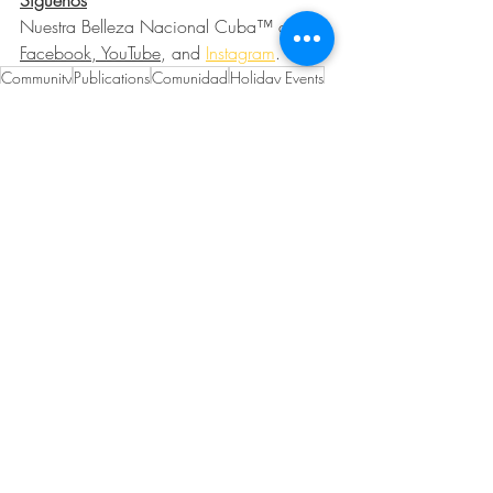
Siguenos
Nuestra Belleza Nacional Cuba™ on 
Facebook, YouTube
, and 
Instagram
.
Community
Publications
Comunidad
Holiday Events
Valentine's Day
Events
Community
Media
Recent Posts
See All