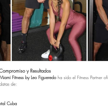
 Compromiso y Resultados
 Miami Fitness by Leo Figueredo
 ha sido el Fitness Partner of
datas de:
ental Cuba