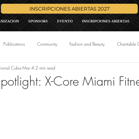
INSCRIPCIONES ABIERTAS 2027
ANIZACION
SPONSORS
EVENTO
INSCRIPCIONES ABIERTAS
Publications
Community
Fashion and Beauty
Charitable 
cional Cuba
Mar 4
2 min read
Media
Press Release
Sponsor Promo
International Pa
potlight: X-Core Miami Fitn
tars.