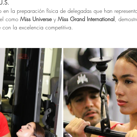
U.S.
 en la preparación física de delegadas que han represent
vel como 
Miss Universe
 y 
Miss Grand International
, demost
 con la excelencia competitiva.