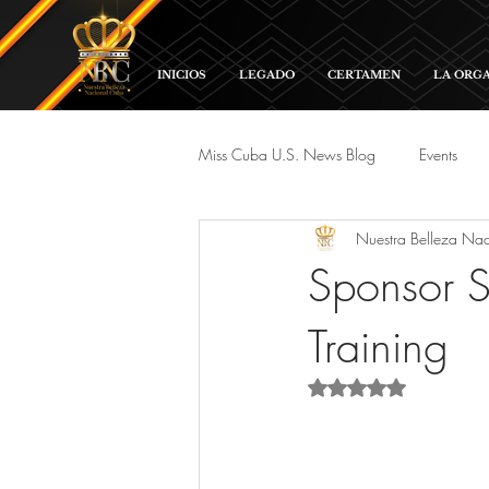
INICIOS
LEGADO
CERTAMEN
LA ORG
Miss Cuba U.S. News Blog
Events
Nuestra Belleza Na
Red Carpet and Galas
Parade
Sponsor S
Training
Rated NaN out of 5 s